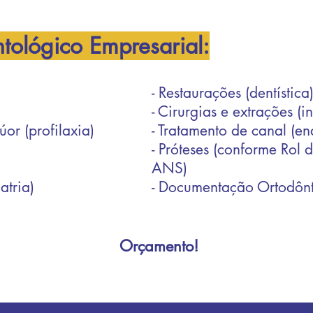
tológico Empresarial:
- Restaurações (dentística
- Cirurgias e extrações (i
or (profilaxia)
- Tratamento de canal (e
- Próteses (conforme Rol 
ANS)
atria)
- Documentação Ortodônt
Orçamento!